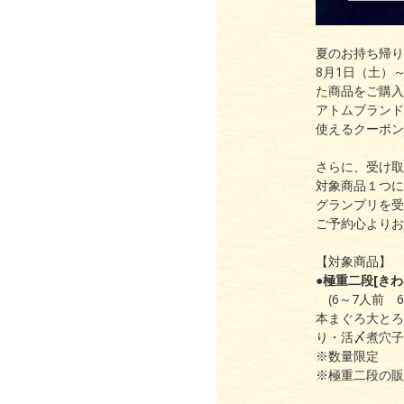
夏のお持ち帰り
8月1日（土）
た商品をご購入
アトムブランド
使えるクーポン
さらに、受け取
対象商品１つに
グランプリを受
ご予約心よりお
【対象商品】
●極重二段[きわ
(6～7人前 67
本まぐろ大とろ
り・活〆煮穴子
※数量限定
※極重二段の販