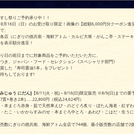
すし祭りご予約承り中！！
～8月16日（日）のお受け取り限定！画像の【総額6,000円分クーポン進
で、
各店（にぎりの徳兵衛・海鮮アトム・カルビ大将・がんこ亭・ステーキ
を表示額分進呈！
り日の前日までに対象商品をご予約いただいた方に、
つき、ジャパン・フード・セレクション《スペシャリテ部門》
賞した『寿司醤油1本』をプレゼント！
待ちしております!
みじゅう にだん]
【8/11(火・祝)～8/16(日)限定販売 ※8/9(日)
貫+巻き2本)……22,800円（税込24,624円）
・本まぐろ赤身・茹で天然車えび・のどぐろ炙り・ぼたん海老・紅ずわ
・たこ・いかからすみのせ・本まぐろ中とろ・あわび・こはだ・生うに
売数にぎりの徳兵衛、海鮮アトム全店で744個、最小販売数の店舗で2