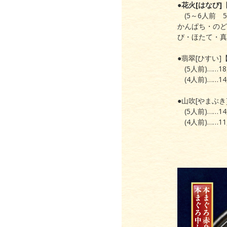
●花火[はなび]
(5～6人前 58
かんぱち・のど
び・ほたて・真
●翡翠[ひすい
(5人前)……18
(4人前)……14
●山吹[やまぶ
(5人前)……14
(4人前)……11