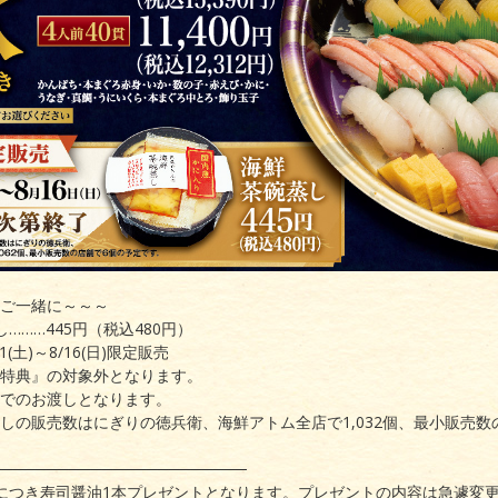
ご一緒に～～～
………445円（税込480円）
土)～8/16(日)限定販売
特典』の対象外となります。
でのお渡しとなります。
の販売数はにぎりの徳兵衛、海鮮アトム全店で1,032個、最小販売数
───────────────────────
につき寿司醤油1本プレゼントとなります。プレゼントの内容は急遽変