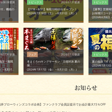
26.08.08更新
2026.07.31更新
寄付」機能の
【7/18～8/31】毎朝10時00分オープン！
【夏季】営業時
2026年7月18日（土）～8月31日（月）
お味噌汁コーナ
2026年8月8
26.07.31更新
2026.07.13更新
ト進呈《期間
本まぐろvsキングサーモン「王様対決 夏の
夏の福袋《すぐ
陣」
2026年7月1
月31日（月）
2026年7月17日（金）～8月31日（月）
福井ブローウィンズコラボ企画】ファンクラブ会員証提示でお会計最大15％OFF