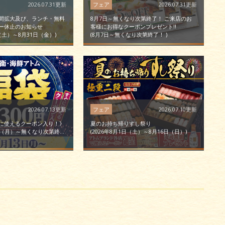
2026.07.31更新
2026.07.31更新
間拡大及び、ランチ・無料
8月7日～無くなり次第終了！ ご来店のお
ー休止のお知らせ
客様にお得なクーポンプレゼント!!
日（土）～8月31日（金）
8月7日～無くなり次第終了！
2026.07.13更新
2026.07.10更新
に使えるクーポン入り！》
夏のお持ち帰りすし祭り
3日（月）～無くなり次第終了
2026年8月1日（土）～8月16日（日）