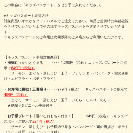
この機会に「キッズパスポート」をぜひ手に入れてください。
●キッズパスポート取得方法
対象商品いずれかをタッチパネルでご注文ください。商品ご提供時に年齢確認
をさせていただいた上でその場でキッズパスポートを進呈させていただきま
す。
※キッズパスポートのご利用は次回以降のご来店からご利用いただけます。
【キッズパスポート半額対象商品】
・海徳丸
（かいとくまる） ‥‥‥1,298円（税込）→キッズパスポートご提
示で
649円（税込）
（サーモン・まぐろ・蒸しえび・玉子・ツナサラダ・ハンバーグ・鶏の唐揚
げ・エビフライ・ポテトフライ）
・お寿司に挑戦！五貫盛り
‥‥‥979円（税込）→キッズパスポートご提示で
489円（税込）
（まぐろ・サーモン・蒸しえび・玉子・いくら・しゃり・のり）
★紙帽子&ビニール手袋付き
・お子様プレート
【選べるおもちゃ付き！】‥‥‥649円（税込）→キッズパ
スポートご提示で
324円（税込）
（サーモン・蒸しえび・お子様納豆巻き・ハンバーグ・鶏の唐揚げ・ポテト
フライ・枝豆・りんごジュース付）