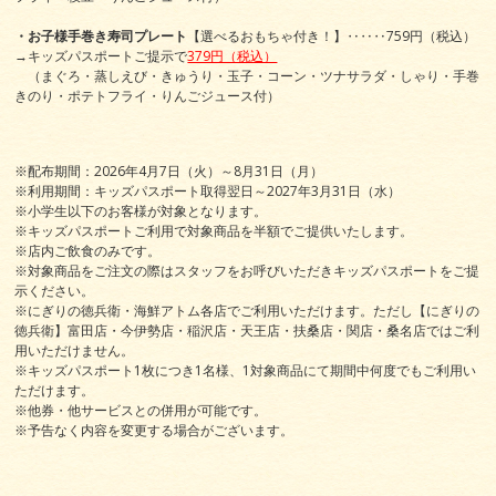
・お子様手巻き寿司プレート
【選べるおもちゃ付き！】‥‥‥759円（税込）
→キッズパスポートご提示で
379円（税込）
（まぐろ・蒸しえび・きゅうり・玉子・コーン・ツナサラダ・しゃり・手巻
きのり・ポテトフライ・りんごジュース付）
※配布期間：2026年4月7日（火）～8月31日（月）
※利用期間：キッズパスポート取得翌日～2027年3月31日（水）
※小学生以下のお客様が対象となります。
※キッズパスポートご利用で対象商品を半額でご提供いたします。
※店内ご飲食のみです。
※対象商品をご注文の際はスタッフをお呼びいただきキッズパスポートをご提
示ください。
※にぎりの徳兵衛・海鮮アトム各店でご利用いただけます。ただし【にぎりの
徳兵衛】富田店・今伊勢店・稲沢店・天王店・扶桑店・関店・桑名店ではご利
用いただけません。
※キッズパスポート1枚につき1名様、1対象商品にて期間中何度でもご利用い
ただけます。
※他券・他サービスとの併用が可能です。
※予告なく内容を変更する場合がございます。