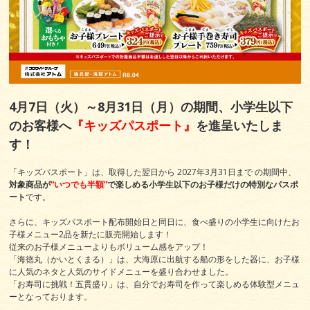
4月7日（火）～8月31日（月）の期間、小学生以下
のお客様へ
『キッズパスポート』
を進呈いたしま
す！
「キッズパスポート」は、取得した翌日から 2027年3月31日まで の期間中、
対象商品が
“いつでも半額”
で楽しめる小学生以下のお子様だけの特別なパスポ
ート
です。
さらに、キッズパスポート配布開始日と同日に、食べ盛りの小学生に向けたお
子様メニュー2品を新たに販売開始します！
従来のお子様メニューよりもボリューム感をアップ！
「海徳丸（かいとくまる）」は、大海原に出航する船の形をした器に、お子様
に人気のネタと人気のサイドメニューを盛り合わせました。
「お寿司に挑戦！五貫盛り」は、自分でお寿司を作って楽しめる体験型メニュ
ーとなっております。