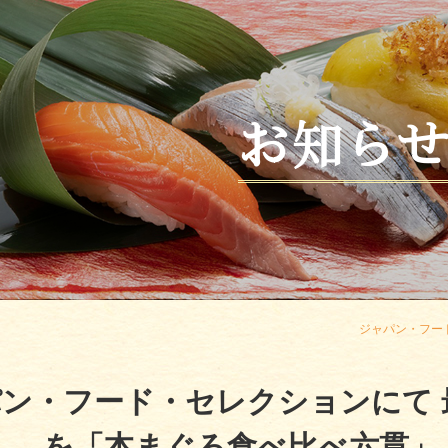
お知ら
ジャパン・フード
ン・フード・セレクションにて
を「本まぐろ食べ比べ六貫」 