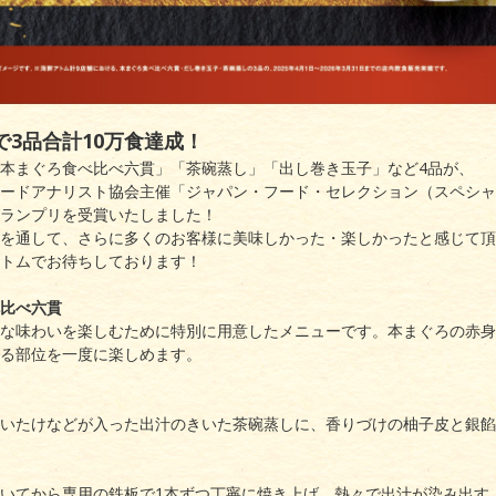
で3品合計10万食達成！
本まぐろ食べ比べ六貫」「茶碗蒸し」「出し巻き玉子」など4品が、
ードアナリスト協会主催「ジャパン・フード・セレクション（スペシャ
ランプリを受賞いたしました！
を通して、さらに多くのお客様に美味しかった・楽しかったと感じて頂
トムでお待ちしております！
比べ六貫
な味わいを楽しむために特別に用意したメニューです。本まぐろの赤身
る部位を一度に楽しめます。
いたけなどが入った出汁のきいた茶碗蒸しに、香りづけの柚子皮と銀餡
いてから専用の鉄板で1本ずつ丁寧に焼き上げ。熱々で出汁が染み出す