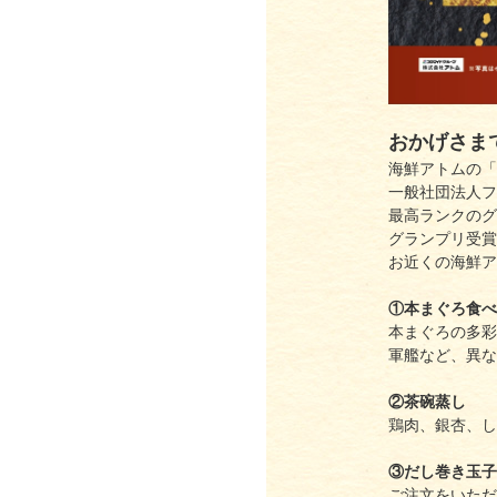
おかげさま
海鮮アトムの「
一般社団法人フ
最高ランクのグ
グランプリ受賞
お近くの海鮮ア
①本まぐろ食べ
本まぐろの多彩
軍艦など、異な
②茶碗蒸し
鶏肉、銀杏、し
③だし巻き玉子
ご注文をいただ