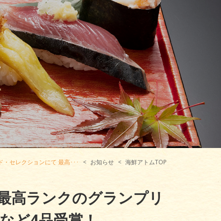
せ
・セレクションにて 最高･･･
お知らせ
海鮮アトムTOP
 最高ランクのグランプリ
など4品受賞！