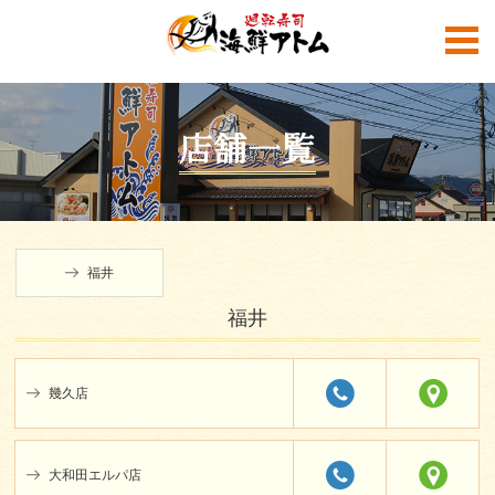
店舗一覧
福井
福井
海鮮アトム公式SNS
幾久店
大和田エルパ店